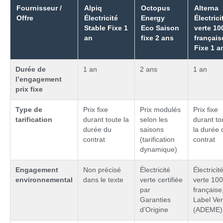
Fournisseur /
Alpiq
Octopus
Alterna
Offre
Électricité
Energy
Électrici
Stable Fixe 1
Eco Saison
verte 1
an
fixe 2 ans
français
Fixe 1 a
Durée de
1 an
2 ans
1 an
l’engagement
prix fixe
Type de
Prix fixe
Prix modulés
Prix fixe
tarification
durant toute la
selon les
durant to
durée du
saisons
la durée 
contrat
(tarification
contrat
dynamique)
Engagement
Non précisé
Électricité
Électricit
environnemental
dans le texte
verte certifiée
verte 10
par
française
Garanties
Label Ver
d’Origine
(ADEME)