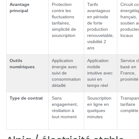
Avantage
Protection
Tarifs
Circuit co
principal
contre les
avantageux
énergéti
fluctuations
en période
français,
tarifaires,
de forte
soutien a
simplicité de
production
producte
souscription
renouvelable,
locaux
visibilité 2
ans
Outils
Application
Application
Service cl
numériques
énergie avec
mobile
basé en
suivi de
intuitive avec
France,
consommation
suivi en
proximité
détaillé
temps réel
Type de contrat
Sans
Souscription
Transpar
engagement,
en ligne en
tarifaire
résiliation à
quelques
complète
tout moment
minutes